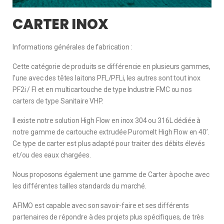
CARTER INOX
Informations générales de fabrication :
Cette catégorie de produits se différencie en plusieurs gammes,
l’une avec des têtes laitons PFL/PFLi,
les autres sont
tout inox
PF2i
/ FI et
en multicartouche
de type Industrie FMC ou nos
carters de type
S
anitaire VHP.
Il existe notre solution High Flow en inox 304 ou 316L dédié
e
à
notre gamme de cartouche extrudée Puromelt High Flow en 40’.
Ce type de carter est plus adapté pour traiter des débits élevés
et/ou des eaux chargées.
Nous proposons également une gamme de Carter à poche avec
les différentes tailles standards du marché.
AFIMO est capable avec son savoir-faire et ses différents
partenaires de répondre à
des projets plus spécifiques, de très