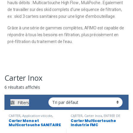
hauts débits : Multicartouche High Flow , MuliPoche.. Egalement
de travailler sur des skid complets d’une séquence de filtration,
ex : skid 3 carters sanitaires pour une ligne d’embouteillage.
Grâce à une série de gammes complètes, AFIMO est capable de
répondre à tous les besoins en filtration, plus précisèment en
pré-filtration du traitement de l’eau.
Carter Inox
6 résultats affichés
Filters
CARTER
,
Application viticole
,
CARTER
,
Carter Inox
,
ENTRÉE DE
Carter Inox
,
Carter Mono et
BÂTIMENT
,
Multicartouche
Carter Mono et
Carter Multicartouche
Multicartouche SANITAIRE
,
Industrie FMC
,
R.E.U.T
,
Traitement
Multicartouche SANITAIRE
Industrie FMC
Embouteillage
,
Industrie
de l'eau potable
cosmétique
,
Industrie
pharmaceutique
,
Traitement de