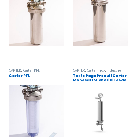
CARTER
,
Carter PFL
CARTER
,
Carter Inox
,
Industrie
cosmétique
,
Monocartouche
Carter PFL
Texte Page Produit Carter
316L code 7 FI
Monocartouche 316L code
7 FI