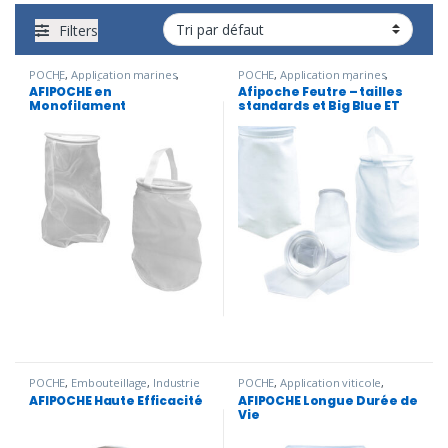
Filters
POCHE
,
Application marines
,
POCHE
,
Application marines
,
ENTRÉE DE BÂTIMENT
,
Industrie
Embouteillage
,
ENTRÉE DE
AFIPOCHE en
Afipoche Feutre – tailles
cosmétique
,
Traitement de l'eau
BÂTIMENT
,
Filtration bains
Monofilament
standards et Big Blue ET
potable
chimiques
,
Industrie cosmétique
,
R.E.U.T
,
Traitement de l'eau
FSI
potable
POCHE
,
Embouteillage
,
Industrie
POCHE
,
Application viticole
,
cosmétique
,
Traitement de l'eau
Industrie cosmétique
,
Traitement
AFIPOCHE Haute Efficacité
AFIPOCHE Longue Durée de
potable
de l'eau potable
Vie