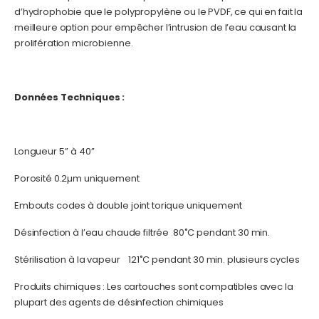
d’hydrophobie que le polypropylène ou le PVDF, ce qui en fait la
meilleure option pour empêcher l’intrusion de l’eau causant la
prolifération microbienne.
Données Techniques :
Longueur 5’’ à 40’’
Porosité 0.2µm uniquement
Embouts codes à double joint torique uniquement
Désinfection à l’eau chaude filtrée 80˚C pendant 30 min.
Stérilisation à la vapeur 121˚C pendant 30 min. plusieurs cycles
Produits chimiques : Les cartouches sont compatibles avec la
plupart des agents de désinfection chimiques