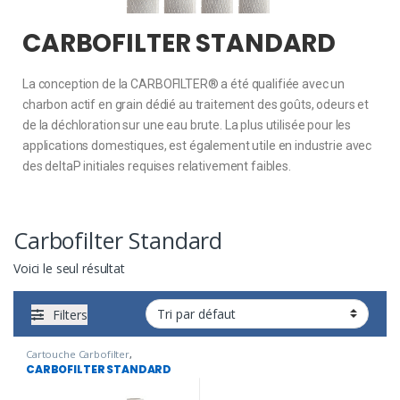
CARBOFILTER STANDARD
La conception de la CARBOFILTER® a été qualifiée avec un
charbon actif en grain dédié au traitement des goûts, odeurs et
de la déchloration sur une eau brute. La plus utilisée pour les
applications domestiques, est également utile en industrie avec
des deltaP initiales requises relativement faibles.
Carbofilter Standard
Voici le seul résultat
Filters
Cartouche Carbofilter
,
Application marines
,
Carbofilter
CARBOFILTER STANDARD
Standard
,
CARTOUCHES
,
Filtration
bains chimiques
,
Traitement de
l'eau potable