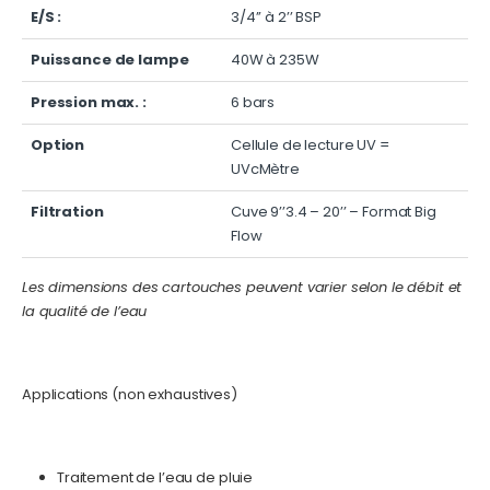
E/S :
3/4’’ à 2’’ BSP
Puissance de lampe
40W à 235W
Pression max. :
6 bars
Option
Cellule de lecture UV =
UVcMètre
Filtration
Cuve 9’’3.4 – 20’’ – Format Big
Flow
Les dimensions des cartouches peuvent varier selon le débit et
la qualité de l’eau
Applications (non exhaustives)
Traitement de l’eau de pluie