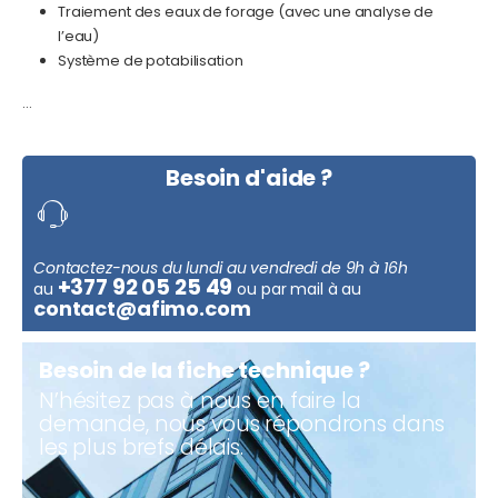
Traiement des eaux de forage (avec une analyse de
l’eau)
Système de potabilisation
…
Besoin d'aide ?
Contactez-nous du lundi au vendredi de 9h à 16h
+377 92 05 25 49
au
ou par mail à au
contact@afimo.com
Besoin de la fiche technique ?
N’hésitez pas à nous en faire la
demande, nous vous répondrons dans
les plus brefs délais.