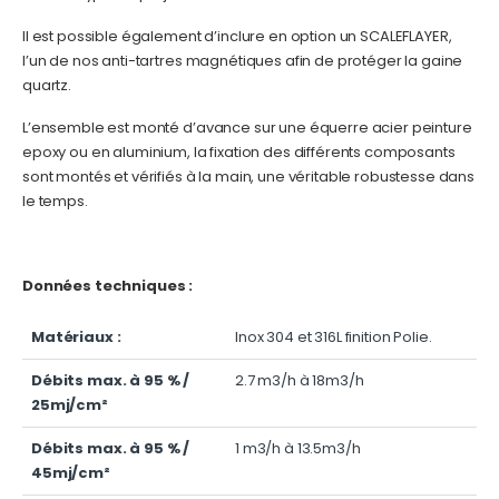
Il est possible également d’inclure en option un SCALEFLAYER,
l’un de nos anti-tartres magnétiques afin de protéger la gaine
quartz.
L’ensemble est monté d’avance sur une équerre acier peinture
epoxy ou en aluminium, la fixation des différents composants
sont montés et vérifiés à la main, une véritable robustesse dans
le temps.
Données techniques :
Matériaux :
Inox 304 et 316L finition Polie.
Débits max. à 95 % /
2.7 m3/h à 18m3/h
25mj/cm²
Débits max. à 95 % /
1 m3/h à 13.5m3/h
45mj/cm²