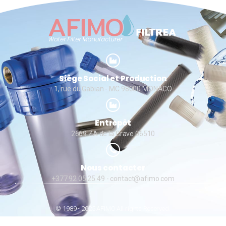
Siège Social et Production
1, rue du Gabian - MC 98000 MONACO
Entrepôt
2669 ZA de la Grave 06510
Nous contacter
+377 92 05 25 49
- contact@afimo.com
© 1989 - 2025 AFIMO All rights Reserved.