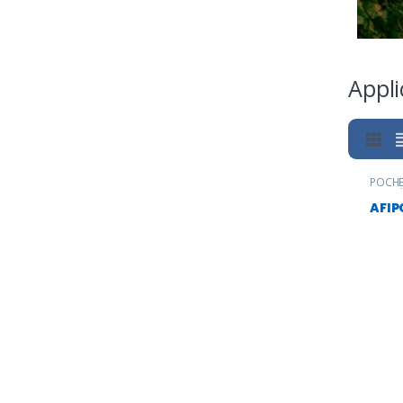
Appli
POCH
cosmé
AFIP