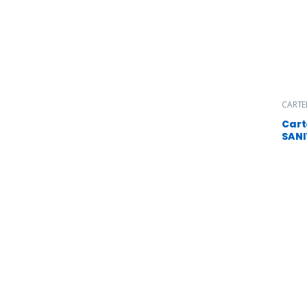
CARTE
Carter
Embout
Cart
Indust
SANI
l'eau 