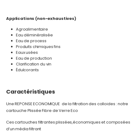
Applications (non-exhaustives)
Agroalimentaire
Eau déminéralisée
Eau de process
Produits chimiques fins
Eaux usées
Eau de production
Clarification du vin
Édulcorants
Caractéristiques
Une REPONSE ECONOMIQUE de la filtration des colloides : notre
cartouche Plissée Fibre de Verre Eco
Ces cartouches filtrantes plissées,économiques et composées
d’un média filtrant