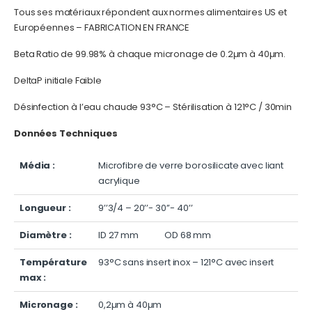
Tous ses matériaux répondent aux normes alimentaires US et
Européennes – FABRICATION EN FRANCE
Beta Ratio de 99.98% à chaque micronage de 0.2µm à 40µm.
DeltaP initiale Faible
Désinfection à l’eau chaude 93°C – Stérilisation à 121°C / 30min
Données Techniques
Média :
Microfibre de verre borosilicate avec liant
acrylique
Longueur :
9’’3/4 – 20’’- 30’’- 40’’
Diamètre :
ID 27 mm OD 68 mm
Température
93°C sans insert inox – 121°C avec insert
max :
Micronage :
0,2µm à 40µm