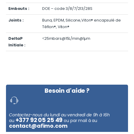
Embouts :
DOE – code 3/8/7/213/28S
Joints :
Buna, EPDM, Silicone,Viton® encapsulé de
Téflon®, Viton®
DeltaP
<25mbars@15L/min@1µm
Initiale :
Besoin d'aide ?
Contactez-nous du lundi au vendredi de 9h à 16h
+377 92 05 25 49
au
ou par mail à au
contact@afimo.com