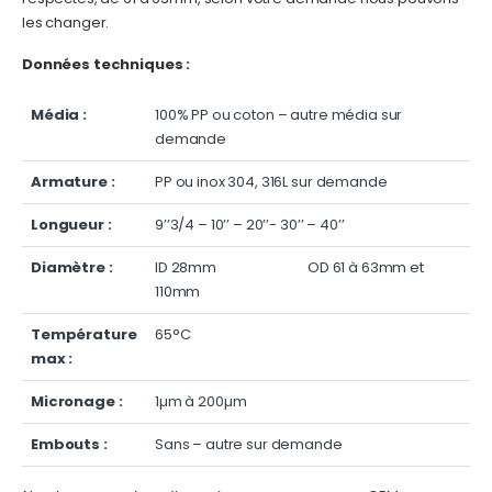
les changer.
Données techniques :
Média :
100% PP ou coton – autre média sur
demande
Armature :
PP ou inox 304, 316L sur demande
Longueur :
9’’3/4 – 10’’ – 20’’- 30’’ – 40’’
Diamètre :
ID 28mm OD 61 à 63mm et
110mm
Température
65°C
max :
Micronage :
1µm à 200µm
Embouts :
Sans – autre sur demande