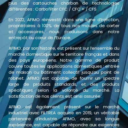
plus des cartouches charbon de technologies
différentes : Carbofilter CFC / CFC + / CFS
En 2022, AFIMO réinvestit dans une ligne d’injection,
propriétaires à 100% de tous nos moules de carter
et accessoires, nous produisons dans notre
entrepôt au cœur de l’Europe.
AFIMO, par son histoire, est présent sur l’ensemble du
marché domestique sur le territoire français et dans
des pays européens. Notre gamme de produit
couvre toutes les applications domestiques : entrée
de maison ou bâtiment collectif jusqu’au point de
robinet. AFIMO est capable de fournir un spectre
large de produits standards, et des produits
spécifiques selon la volonté du marché. La
satisfaction de nos clients est ainsi assurée.
AFIMO est également présent sur le marché
industriel avec FILTREA acquise en 2019, un véritable
partenaire d’industrie. AFIMO, avec sa longue
expérience, est capable de répondre aux exigences