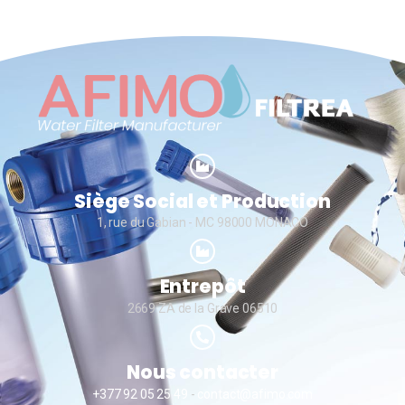
Siège Social et Production
1, rue du Gabian - MC 98000 MONACO
Entrepôt
2669 ZA de la Grave 06510
Nous contacter
+377 92 05 25 49
-
contact@afimo.com