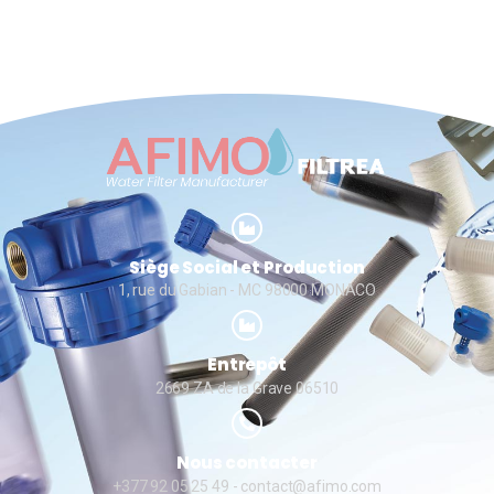
Siège Social et Production
1, rue du Gabian - MC 98000 MONACO
Entrepôt
2669 ZA de la Grave 06510
Nous contacter
+377 92 05 25 49
- contact@afimo.com