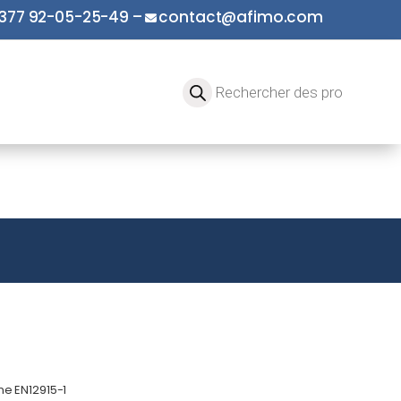
377 92-05-25-49
–
contact@afimo.com
e EN12915-1