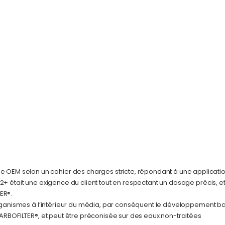
OEM selon un cahier des charges stricte, répondant à une applicati
2+ était une exigence du client tout en respectant un dosage précis, e
ER®.
organismes à l’intérieur du média, par conséquent le développement bac
CARBOFILTER®, et peut être préconisée sur des eaux non-traitées