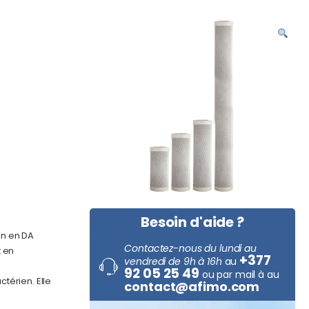
Besoin d'aide ?
on en DA
Contactez-nous du lundi au
t en
+377
vendredi de 9h à 16h
au
92 05 25 49
ou par mail à au
térien. Elle
contact@afimo.com