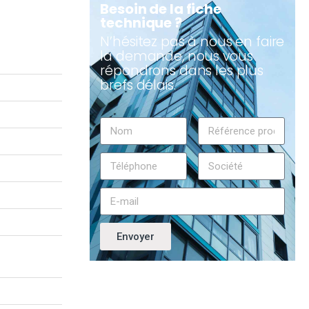
Besoin de la fiche
technique ?
N’hésitez pas à nous en faire
la demande, nous vous
répondrons dans les plus
brefs délais.
Envoyer