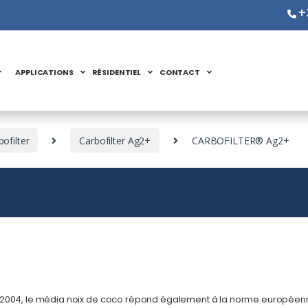
+
APPLICATIONS
RÉSIDENTIEL
CONTACT
ofilter
Carbofilter Ag2+
CARBOFILTER® Ag2+
-2004, le média noix de coco répond également à la norme européenn