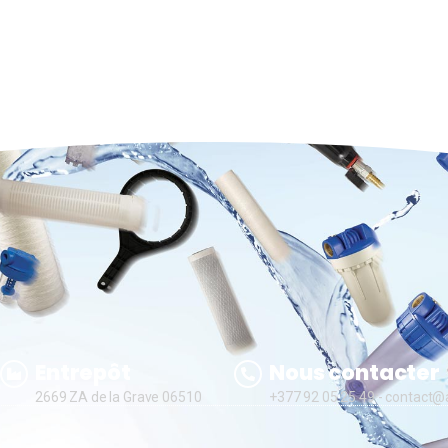
Entrepôt
Nous contacter
2669 ZA de la Grave 06510
+377 92 05 25 49
- contact