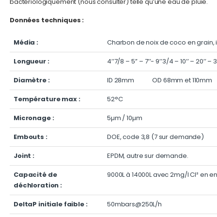
bactériologiquement (nous consulter) telle qu’une eau de pluie.
Données techniques :
Média :
Charbon de noix de coco en grain, 
Longueur :
4’’7/8 – 5’’ – 7’’- 9’’3/4 – 10’’ – 20’’ – 3
Diamètre :
ID 28mm OD 68mm et 110mm
Température max :
52°C
Micronage :
5µm / 10µm
Embouts :
DOE, code 3,8 (7 sur demande)
Joint :
EPDM, autre sur demande.
Capacité de
9000L à 14000L avec 2mg/l Cl² en en
déchloration :
DeltaP initiale faible :
50mbars@250L/h