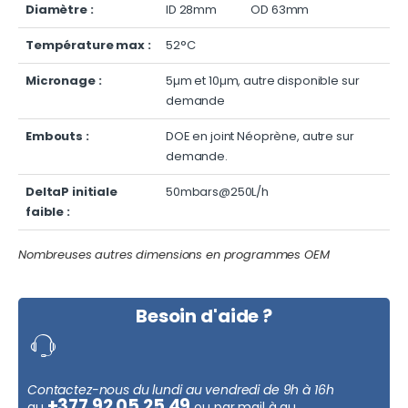
Diamètre :
ID 28mm OD 63mm
Température max :
52°C
Micronage :
5µm et 10µm, autre disponible sur
demande
Embouts :
DOE en joint Néoprène, autre sur
demande.
DeltaP initiale
50mbars@250L/h
faible :
Nombreuses autres dimensions en programmes OEM
Besoin d'aide ?
Contactez-nous du lundi au vendredi de 9h à 16h
+377 92 05 25 49
au
ou par mail à au