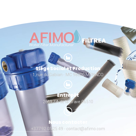
Siège Social et Production
1, rue du Gabian - MC 98000 MONACO
Entrepôt
2669 ZA de la Grave 06510
Nous contacter
+377 92 05 25 49
- contact@afimo.com