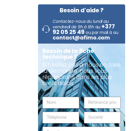
Besoin d'aide ?
Contactez-nous du lundi au
+377
vendredi de 9h à 16h
au
92 05 25 49
ou par mail à au
contact@afimo.com
Besoin de la fiche
technique ?
N’hésitez pas à nous en faire
la demande, nous vous
répondrons dans les plus
brefs délais.