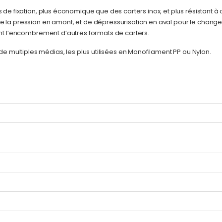
 de fixation, plus économique que des carters inox, et plus résistant à 
de la pression en amont, et de dépressurisation en aval pour le chan
sant l’encombrement d’autres formats de carters.
multiples médias, les plus utilisées en Monofilament PP ou Nylon.