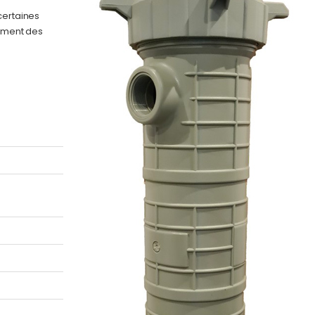
certaines
gement des