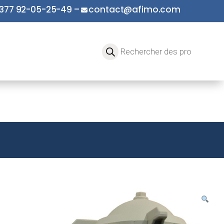
377 92-05-25-49
–
contact@afimo.com