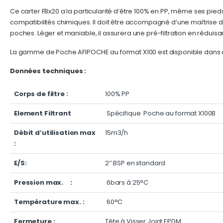
Ce carter FBx20 a la particularité d’être 100% en PP, même ses pieds
compatibilités chimiques. Il doit être accompagné d’une maîtrise 
poches. Léger et maniable, il assurera une pré-filtration en rédui
La gamme de Poche AFIPOCHE au format X100 est disponible dans de 
Données techniques :
Corps de filtre :
100% PP
Element Filtrant
Spécifique Poche au format X100B
Débit d’utilisation max
15m3/h
:
E/S:
2’’ BSP en standard
Pression max. :
6bars à 25°C
Température max. :
60°C
Fermeture :
Tête à Visser Joint EPDM