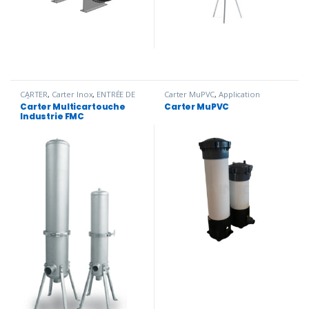
CARTER
,
Carter Inox
,
ENTRÉE DE
Carter MuPVC
,
Application
BÂTIMENT
,
Multicartouche
marines
,
Filtration bains
Carter Multicartouche
Carter MuPVC
Industrie FMC
,
R.E.U.T
,
Traitement
chimiques
,
Traitement de l'eau
Industrie FMC
de l'eau potable
potable