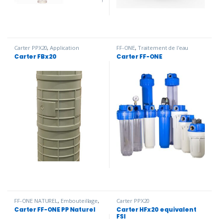
Carter PPX20
,
Application
FF-ONE
,
Traitement de l'eau
marines
,
CARTER
,
Carter PP
,
potable
Carter FBx20
Carter FF-ONE
Filtration bains chimiques
,
R.E.U.T
,
Traitement de l'eau potable
FF-ONE NATUREL​
,
Embouteillage
,
Carter PPX20
Industrie cosmétique
,
Protection
Carter FF-ONE PP Naturel
Carter HFx20 equivalent
appareils médicaux
,
Traitement
FSI
de l'eau potable