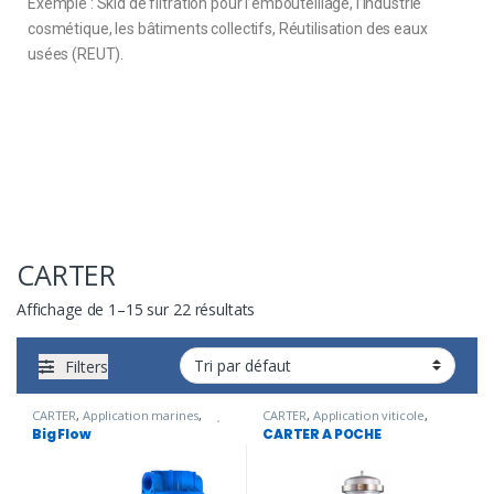
Exemple : Skid de filtration pour l’embouteillage, l’industrie
cosmétique, les bâtiments collectifs, Réutilisation des eaux
usées (REUT).
CARTER
Affichage de 1–15 sur 22 résultats
Filters
CARTER
,
Application marines
,
CARTER
,
Application viticole
,
Carter PP
,
Embouteillage
,
ENTRÉE
CARTER A POCHE
,
Embouteillage
,
Big Flow
CARTER A POCHE
DE BÂTIMENT
,
Filtration bains
ENTRÉE DE BÂTIMENT
,
Industrie
chimiques
,
R.E.U.T
,
Traitement de
cosmétique
,
R.E.U.T
,
Traitement
l'eau potable
de l'eau potable