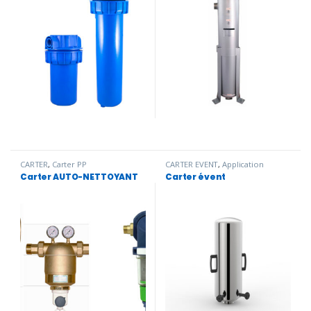
CARTER
,
Carter PP
CARTER EVENT
,
Application
viticole
,
CARTER
,
Embouteillage
,
Carter AUTO-NETTOYANT
Carter évent
Industrie cosmétique
,
Industrie
pharmaceutique