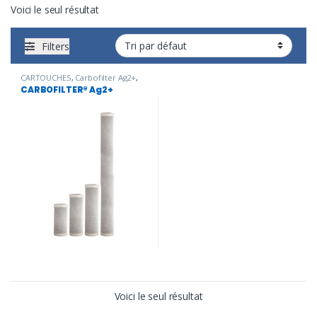
Voici le seul résultat
Filters
CARTOUCHES
,
Carbofilter Ag2+
,
Cartouche Carbofilter
,
CARBOFILTER® Ag2+
Embouteillage
,
Traitement de
l'eau potable
Voici le seul résultat