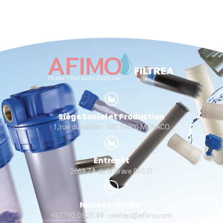
Siège Social et Production
1, rue du Gabian - MC 98000 MONACO
Entrepôt
2669 ZA de la Grave 06510
Nous contacter
+377 92 05 25 49
- contact@afimo.com