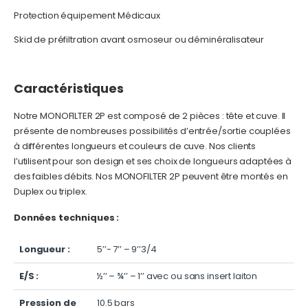
Protection équipement Médicaux
Skid de préfiltration avant osmoseur ou déminéralisateur
Caractéristiques
Notre MONOFILTER 2P est composé de 2 pièces : tête et cuve. Il
présente de nombreuses possibilités d’entrée/sortie couplées
à différentes longueurs et couleurs de cuve. Nos clients
l’utilisent pour son design et ses choix de longueurs adaptées à
des faibles débits. Nos MONOFILTER 2P peuvent être montés en
Duplex ou triplex.
Données techniques :
Longueur :
5’’- 7’’ – 9’’3/4
E/S :
½’’ – ¾’’ – 1’’ avec ou sans insert laiton
Pression de
10.5 bars