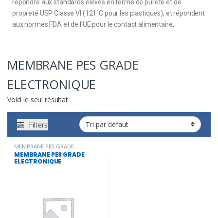
répondre aux standards élevés en terme de pureté et de
propreté USP Classe VI (121˚C pour les plastiques), et répondent
aux normes FDA et de l’UE pour le contact alimentaire.
MEMBRANE PES GRADE
ELECTRONIQUE
Voici le seul résultat
Filters
MEMBRANE PES GRADE
ELECTRONIQUE
,
Traitement de
MEMBRANE PES GRADE
l'eau potable
ELECTRONIQUE