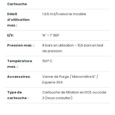
Cartouche
Débit
1 à 5 m3/h selon le modèle
d’utilisation
max :
E/S:
¾’’ – 1’’ BSP
Pression max. :
8 bars en utilisation – 10,5 bars en test
de pression
Température
150° C
max. :
Accessoires:
Vanne de Purge / Manomètre ¼’’ /
Equerre 304
Type de
Cartouche de filtration en DOE ou code
cartouche :
3 (nous consulter)