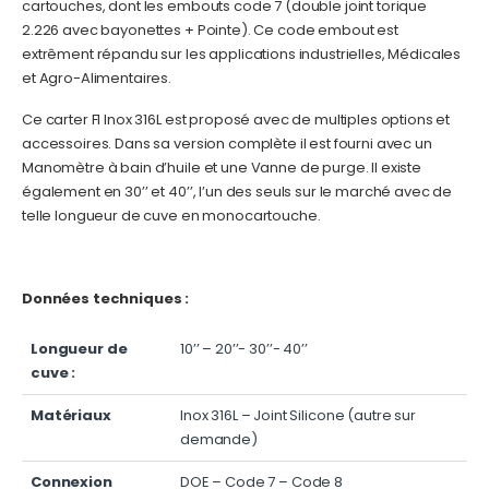
cartouches, dont les embouts code 7 (double joint torique
2.226 avec bayonettes + Pointe). Ce code embout est
extrêment répandu sur les applications industrielles, Médicales
et Agro-Alimentaires.
Ce carter FI Inox 316L est proposé avec de multiples options et
accessoires. Dans sa version complète il est fourni avec un
Manomètre à bain d’huile et une Vanne de purge. Il existe
également en 30’’ et 40’’, l’un des seuls sur le marché avec de
telle longueur de cuve en monocartouche.
Données techniques :
Longueur de
10’’ – 20’’- 30’’- 40’’
cuve :
Matériaux
Inox 316L – Joint Silicone (autre sur
demande)
Connexion
DOE – Code 7 – Code 8