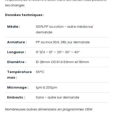
les changer.
Données techniques :
Média :
100% PP ou coton – autre média sur
demande
Armature :
PP ou inox 304, 316L sur demande
Longueur :
9’’3/4 – 10’’ – 20’’- 30’’ – 40’’
Diamètre :
ID 28mm OD 61 à 63mm et 110mm
Température
65°C
max :
Micronage :
1µm à 200µm
Embouts :
Sans – autre sur demande
Nombreuses autres dimensions en programmes OEM