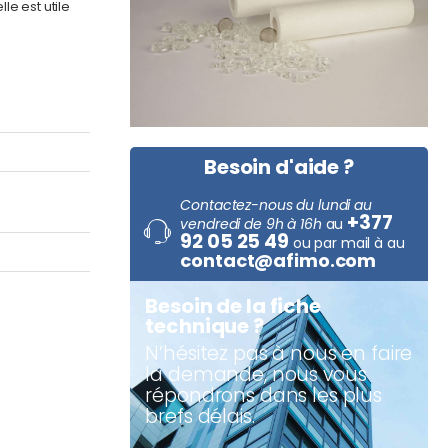
e est utile
Besoin d'aide ?
Contactez-nous du lundi au
+377
vendredi de 9h à 16h
au
92 05 25 49
ou par mail à au
contact@afimo.com
Besoin de la fiche
technique ?
N’hésitez pas à nous en faire
la demande, nous vous
répondrons dans les plus
brefs délais.