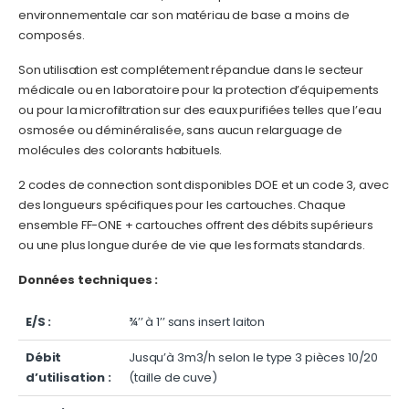
environnementale car son matériau de base a moins de
composés.
Son utilisation est complétement répandue dans le secteur
médicale ou en laboratoire pour la protection d’équipements
ou pour la microfiltration sur des eaux purifiées telles que l’eau
osmosée ou déminéralisée, sans aucun relarguage de
molécules des colorants habituels.
2 codes de connection sont disponibles DOE et un code 3, avec
des longueurs spécifiques pour les cartouches. Chaque
ensemble FF-ONE + cartouches offrent des débits supérieurs
ou une plus longue durée de vie que les formats standards.
Données techniques :
E/S :
¾’’ à 1’’ sans insert laiton
Débit
Jusqu’à 3m3/h selon le type 3 pièces 10/20
d’utilisation :
(taille de cuve)