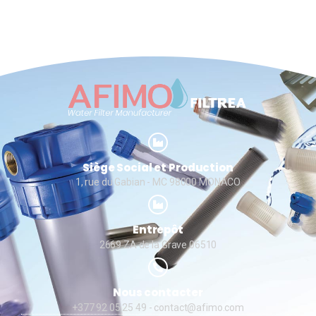
Siège Social et Production
1, rue du Gabian - MC 98000 MONACO
Entrepôt
2669 ZA de la Grave 06510
Nous contacter
+377 92 05 25 49
- contact@afimo.com