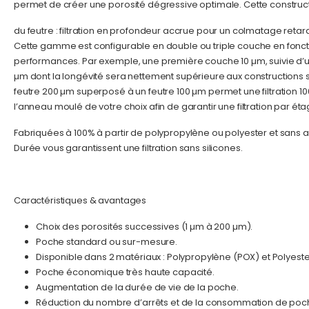
permet de créer une porosité dégressive optimale. Cette constructi
du feutre : filtration en profondeur accrue pour un colmatage retard
Cette gamme est configurable en double ou triple couche en fonction
performances. Par exemple, une première couche 10 µm, suivie d’u
µm dont la longévité sera nettement supérieure aux constructions st
feutre 200 µm superposé à un feutre 100 µm permet une filtration 
l’anneau moulé de votre choix afin de garantir une filtration par é
Fabriquées à 100% à partir de polypropylène ou polyester et sans
Durée vous garantissent une filtration sans silicones.
Caractéristiques & avantages
Choix des porosités successives (1 µm à 200 µm).
Poche standard ou sur-mesure.
Disponible dans 2 matériaux : Polypropylène (POX) et Polyeste
Poche économique très haute capacité.
Augmentation de la durée de vie de la poche.
Réduction du nombre d’arrêts et de la consommation de poc