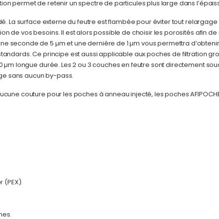
on permet de retenir un spectre de particules plus large dans l’épais
é. La surface externe du feutre est flambée pour éviter tout relargage 
 de vos besoins. Il est alors possible de choisir les porosités afin de
ne seconde de 5 µm et une dernière de 1 µm vous permettra d’obtenir
andards. Ce principe est aussi applicable aux poches de filtration gro
100 µm longue durée. Les 2 ou 3 couches en feutre sont directement so
tage sans aucun by-pass.
 aucune couture pour les poches à anneau injecté, les poches AFIPOC
r (PEX).
hes.