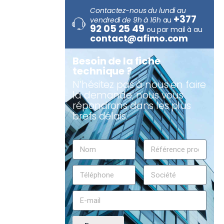
Contactez-nous du lundi au
+377
vendredi de 9h à 16h
au
92 05 25 49
ou par mail à au
contact@afimo.com
Besoin de la fiche
technique ?
N’hésitez pas à nous en faire
la demande, nous vous
répondrons dans les plus
brefs délais.