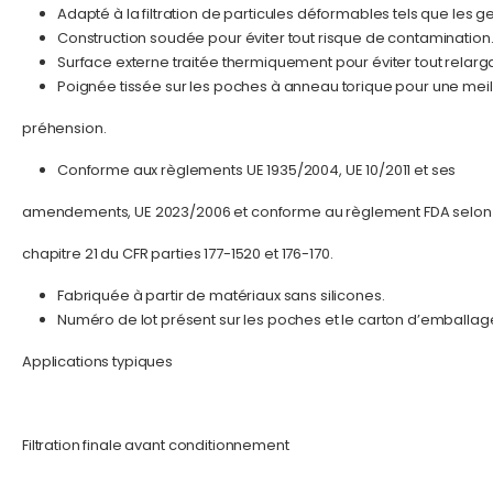
Adapté à la filtration de particules déformables tels que les ge
Construction soudée pour éviter tout risque de contamination
Surface externe traitée thermiquement pour éviter tout relarg
Poignée tissée sur les poches à anneau torique pour une meil
préhension.
Conforme aux règlements UE 1935/2004, UE 10/2011 et ses
amendements, UE 2023/2006 et conforme au règlement FDA selon 
chapitre 21 du CFR parties 177-1520 et 176-170.
Fabriquée à partir de matériaux sans silicones.
Numéro de lot présent sur les poches et le carton d’emballag
Applications typiques
Filtration finale avant conditionnement