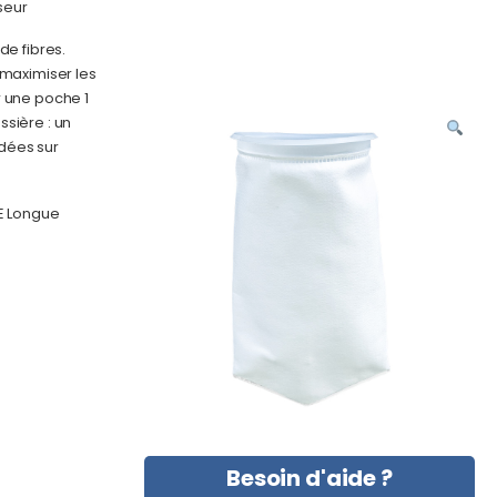
seur
de fibres.
 maximiser les
 une poche 1
ssière : un
udées sur
HE Longue
Besoin d'aide ?