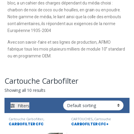
bloc, a un cahier des charges dépendant du média choisi :
charbon de noix de coco ou de houilles, en grain ou en poudre.
Notre gamme de média, le liant ainsi que la colle des embouts
sont alimentaires, ils répondent aux exigences de la norme
Européenne 1935-2004
Avec son savoir-faire et ses lignes de production, AFIMO
fabrique tous les mois plusieurs milliers de module 10’’ standard
ou en programme OEM.
Cartouche Carbofilter
Showing all 10 results
Filters
Cartouche Carbofilter
,
CARTOUCHES
,
Cartouche
CARTOUCHES
,
Industrie
Carbofilter
,
Embouteillage
,
CARBOFILTER CFC
CARBOFILTER CFC+
pharmaceutique
,
Traitement de
Traitement de l'eau potable
l'eau potable