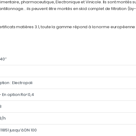
alimentaire, pharmaceutique, Electronique et Vinicole. Ils sont montés su
tillonnage… ils peuvent être montés en skid complet de filtration (by
les certificats matières 3.1, toute la gamme répond à la norme européenn
 40’’
ption : Electropoli
– En option Ra<0,4
8
3/h
N 11851 jusqu’à DN 100