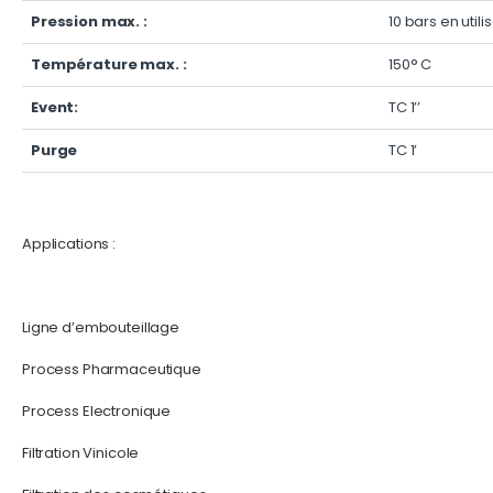
Pression max. :
10 bars en utili
Température max. :
150° C
Event:
TC 1’’
Purge
TC 1’
Applications :
Ligne d’embouteillage
Process Pharmaceutique
Process Electronique
Filtration Vinicole