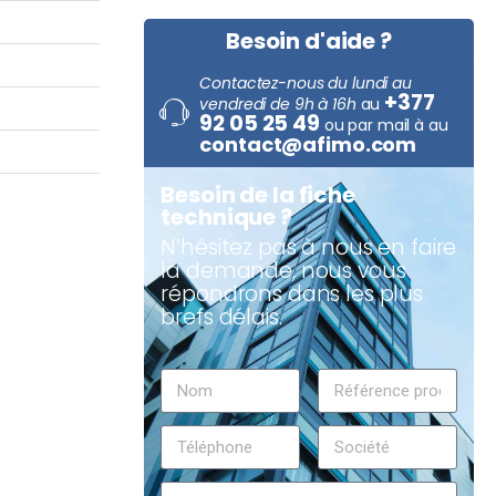
Besoin d'aide ?
Contactez-nous du lundi au
+377
vendredi de 9h à 16h
au
92 05 25 49
ou par mail à au
contact@afimo.com
Besoin de la fiche
technique ?
N’hésitez pas à nous en faire
la demande, nous vous
répondrons dans les plus
brefs délais.