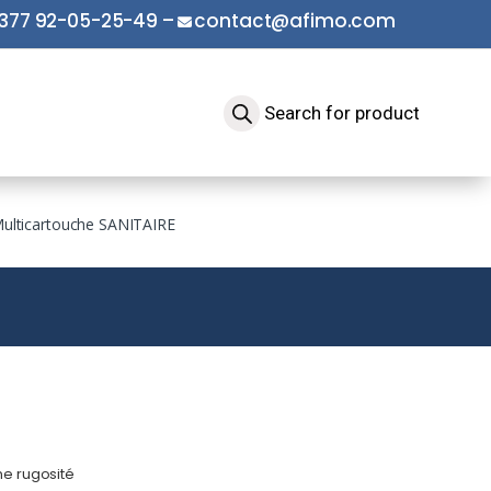
377 92-05-25-49
–
contact@afimo.com
Multicartouche SANITAIRE
ne rugosité