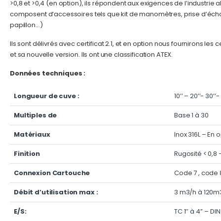
>0,8 et >0,4 (en option), ils répondent aux exigences de l’industrie 
composent d’accessoires tels que kit de manomètres, prise d’échan
papillon…)
Ils sont délivrés avec certificat 2.1, et en option nous fournirons 
et sa nouvelle version. Ils ont une classification ATEX.
Données techniques :
Longueur de cuve :
10’’ – 20’’- 30’’-
Multiples de
Base 1 à 30
Matériaux
Inox 316L – En o
Finition
Rugosité < 0,8 
Connexion Cartouche
Code 7 , code 
Débit d’utilisation max :
3 m3/h à 120m
E/S:
TC 1’’ à 4’’ – DI