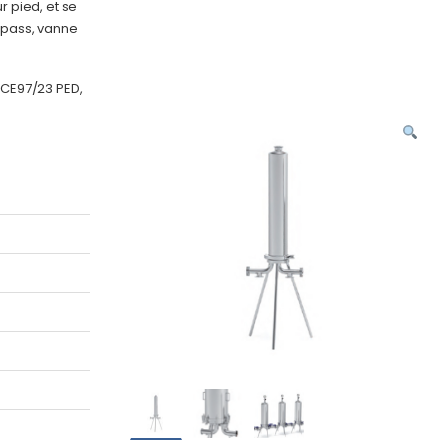
r pied, et se
-pass, vanne
e CE97/23 PED,